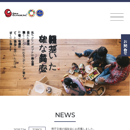
家づくりを目指します。
ずっと快適に安心して住んでいただける
お客様のご自宅に付加価値を付け、
施工効果にとことんこだわるコーディング会社です。
実証された素材を使用し、
私たちグリンガブナは科学的に安心と効果を
確かな品質と安心
自社開発に基づいた
お問い
合わせ
NEWS
県庁主催の福祉会にお邪魔しました。
2025.7.14
TOPICS