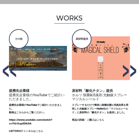
WORKS
その他
原材料提供
ノ
提携先企業様
原材料「酸化チタン」提供
マ
提携先企業様のYouTubeでご紹介い
ホルツ 除菌&消臭剤 光触媒スプレー
横
ただきました。
マジカルシールド
グを
施
提携先企業様のYouTubeでご紹介いただきまし
スプレーするだけで簡単に除菌抗菌+消臭効果を実
コ
ht
た。
現した光触媒スプレーHolts社の「マジカルシール
りま
co
動画はこちらからご覧ください。
ド」に原材料の「酸化チタン」を提供しました。
https://www.youtube.com/watch?
商品の詳細・ご購入は
こちら
v=YUrOapXDkGA
LISTOKUチャンネルはこちら