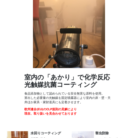
室内の「あかり」で化学反応
光触媒抗菌コーティング
食品添加物として認められている安全無害な原料を使用。
算出した必要量の光触媒を固定噴霧器により室内の床・壁・天
井ほか家具・家財道具にも定着させます。
欧州連合(EU)のCLP規則の見解により
現在、取り扱いを見合わせております
水回りコーティング
害虫防除