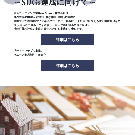
～SDGs達成に向けて～
総合コーティング業Grin Guvnor株式会社は
世界共有のSDGs（持続可能な開発目標）の達成に
貢献するため 地域やビジネスパートナー、顧客に、
また自分自身をも守る環境造りを目
指し
自らが出来ることを改善し、自らが成し得る目標に向けて
持続可能な社会の実現に 微力ながらも実践して参ります。
詳細はこちら
『サスティナブル事業』
リユース商品制作・無害化
詳細はこちら