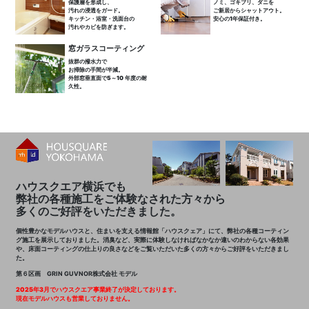
保護層を形成し、
ノミ、ゴキブリ、ダニを
汚れの浸透をガード。
ご新居からシャットアウト。
キッチン・浴室・洗面台の
安心の1年保証付き。
汚れやカビを防ぎます。
窓ガラスコーティング
抜群の撥水力で
お掃除の手間が半減。
外部窓垂直面で5～10 年度の耐
久性。
ハウスクエア横浜でも
弊社の各種施工をご体験なされた方々から
多くのご好評をいただきました。
個性豊かなモデルハウスと、住まいを支える情報館「ハウスクェア」にて、弊社の各種コーティン
グ施工を展示しておりました。消臭など、実際に体験しなければなかなか違いのわからない各効果
や、床面コーティングの仕上りの良さなどをご覧いただいた多くの方々からご好評をいただきまし
た。
第６区画 GRIN GUVNOR株式会社 モデル
2025年3月でハウスクエア事業終了が決定しております。
現在モデルハウスも営業しておりません。